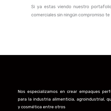
Si ya estas viendo nuestro portafol
comerciales sin ningún compromiso te b
Nos especializamos en crear empaques perf
para la industria alimenticia, agroindustrial, q
y cosmética entre otros