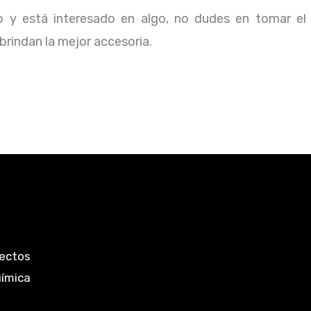
io y está interesado en algo, no dudes en tomar el
rindan la mejor accesoria.
ectos
uímica