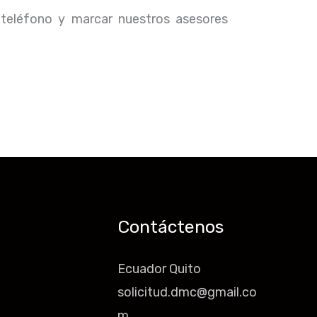
 teléfono y marcar nuestros asesores
Contáctenos
Ecuador Quito
solicitud.dmc@gmail.co
m