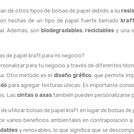
ian de otros tipos de bolsas de papel debido a su
resi
 son hechas de un tipo de papel fuerte llamado
kraf
ial. Además, son
biodegradables
,
reciclables
y una o
as de papel kraft para mi negocio?
rsonalizar para tu negocio a través de diferentes téc
sa. Otro método es el
diseño gráfico
, que permite im
ado
para agregar texturas únicas. Es importante consi
os. Las
cintas o asas
también pueden personalizarse pa
de utilizar bolsas de papel kraft en lugar de bolsas de
e varios beneficios ambientales en contraposición a l
adables
y renovables, lo que significa que se descom