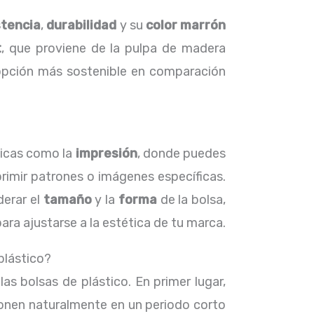
stencia
,
durabilidad
y su
color marrón
t
, que proviene de la pulpa de madera
pción más sostenible en comparación
nicas como la
impresión
, donde puedes
primir patrones o imágenes específicas.
derar el
tamaño
y la
forma
de la bolsa,
ra ajustarse a la estética de tu marca.
 plástico?
as bolsas de plástico. En primer lugar,
ponen naturalmente en un periodo corto