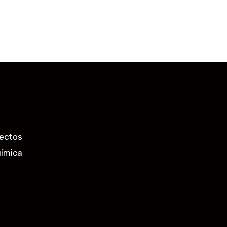
ectos
uímica