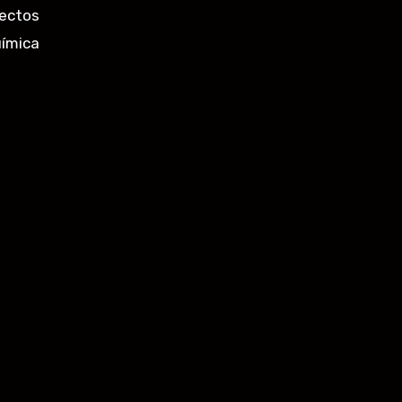
ectos
uímica