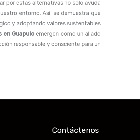
ar por estas alternativas no solo ayuda
uestro entorno. Así, se demuestra que
ógico y adoptando valores sustentables
s en Guapulo
emergen como un aliado
cción responsable y consciente para un
Contáctenos