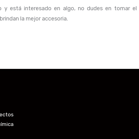
io y está interesado en algo, no dudes en tomar el
rindan la mejor accesoria.
ectos
uímica