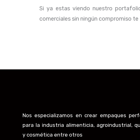
Si ya estas viendo nuestro portafol
comerciales sin ningún compromiso te b
Nos especializamos en crear empaques perf
para la industria alimenticia, agroindustrial, q
y cosmética entre otros