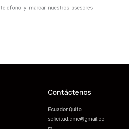
 teléfono y marcar nuestros asesores
Contáctenos
Ecuador Quito
solicitud.dmc@gmail.co
m