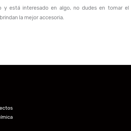
io y está interesado en algo, no dudes en tomar el
rindan la mejor accesoria.
ectos
uímica