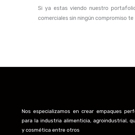
Si ya estas viendo nuestro portafol
comerciales sin ningún compromiso te b
Nos especializamos en crear empaques perf
para la industria alimenticia, agroindustrial, q
y cosmética entre otros