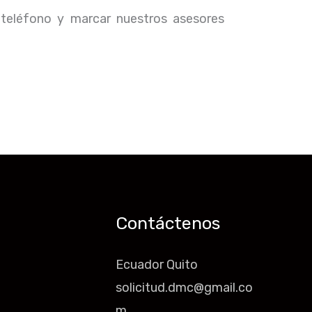
 teléfono y marcar nuestros asesores
Contáctenos
Ecuador Quito
solicitud.dmc@gmail.co
m