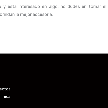
io y está interesado en algo, no dudes en tomar el
rindan la mejor accesoria.
ectos
uímica