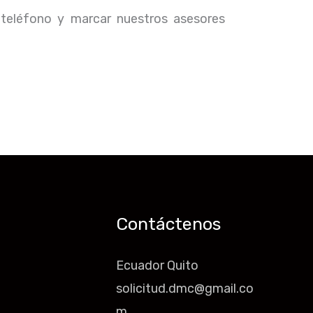
 teléfono y marcar nuestros asesores
Contáctenos
Ecuador Quito
solicitud.dmc@gmail.co
m