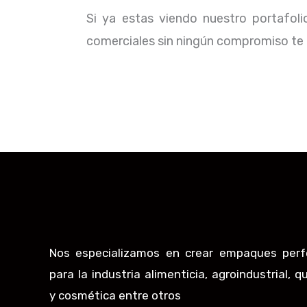
Si ya estas viendo nuestro portafol
comerciales sin ningún compromiso te b
Nos especializamos en crear empaques perf
para la industria alimenticia, agroindustrial, q
y cosmética entre otros