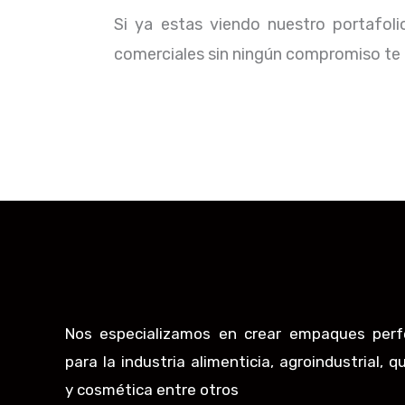
Si ya estas viendo nuestro portafol
comerciales sin ningún compromiso te b
Nos especializamos en crear empaques perf
para la industria alimenticia, agroindustrial, q
y cosmética entre otros