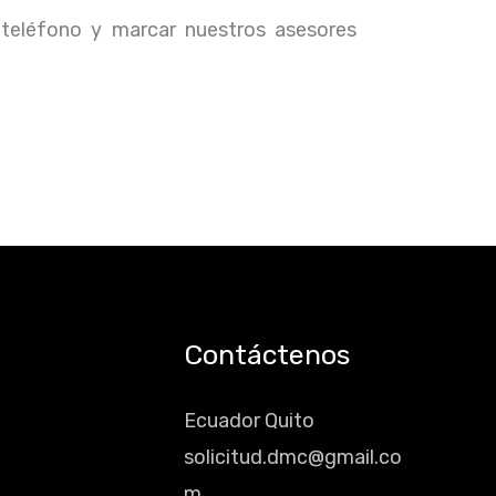
 teléfono y marcar nuestros asesores
Contáctenos
Ecuador Quito
solicitud.dmc@gmail.co
m