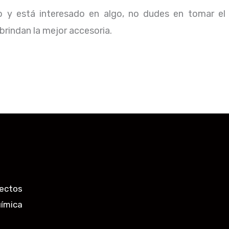
io y está interesado en algo, no dudes en tomar el
rindan la mejor accesoria.
ectos
uímica