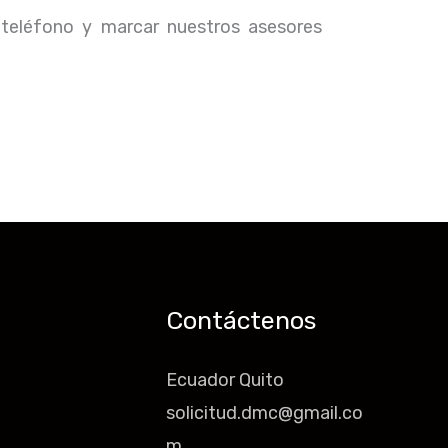
 teléfono y marcar nuestros asesores
Contáctenos
Ecuador Quito
solicitud.dmc@gmail.co
m