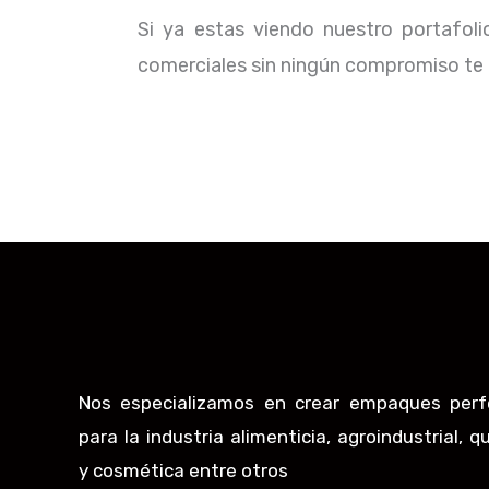
Si ya estas viendo nuestro portafol
comerciales sin ningún compromiso te b
Nos especializamos en crear empaques perf
para la industria alimenticia, agroindustrial, q
y cosmética entre otros