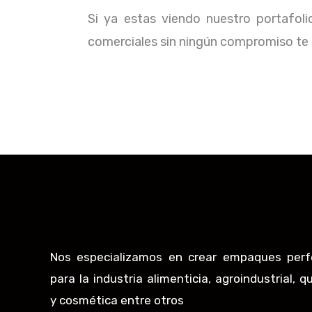
Si ya estas viendo nuestro portafol
comerciales sin ningún compromiso te b
Nos especializamos en crear empaques perf
para la industria alimenticia, agroindustrial, q
y cosmética entre otros