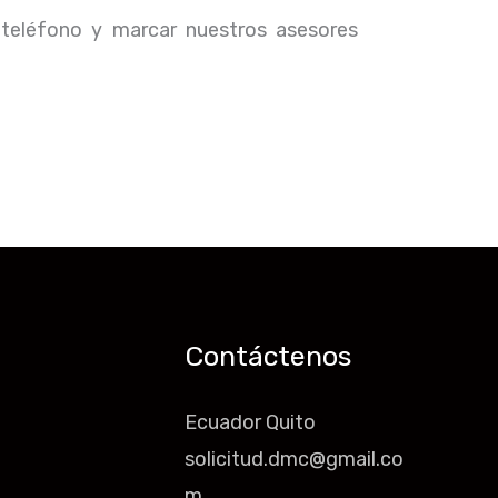
 teléfono y marcar nuestros asesores
Contáctenos
Ecuador Quito
solicitud.dmc@gmail.co
m