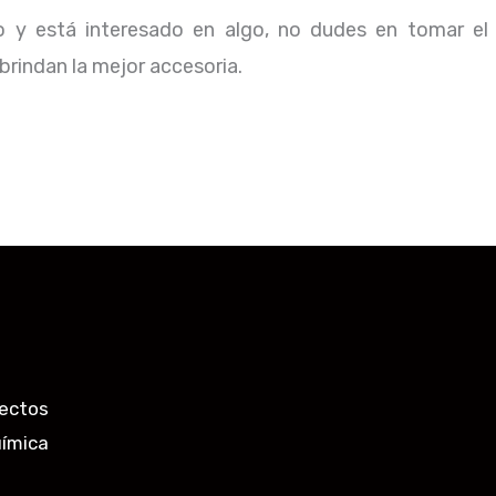
io y está interesado en algo, no dudes en tomar el
rindan la mejor accesoria.
ectos
uímica