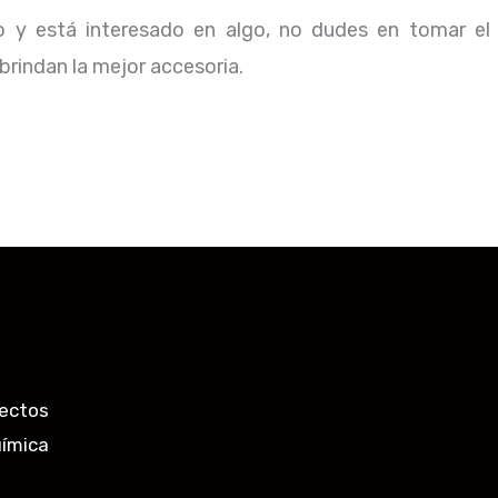
io y está interesado en algo, no dudes en tomar el
rindan la mejor accesoria.
ectos
uímica