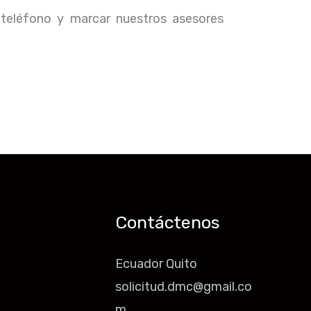
 teléfono y marcar nuestros asesores
Contáctenos
Ecuador Quito
solicitud.dmc@gmail.co
m