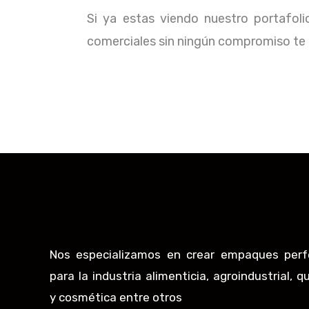
Si ya estas viendo nuestro portafol
comerciales sin ningún compromiso te b
Nos especializamos en crear empaques perf
para la industria alimenticia, agroindustrial, q
y cosmética entre otros