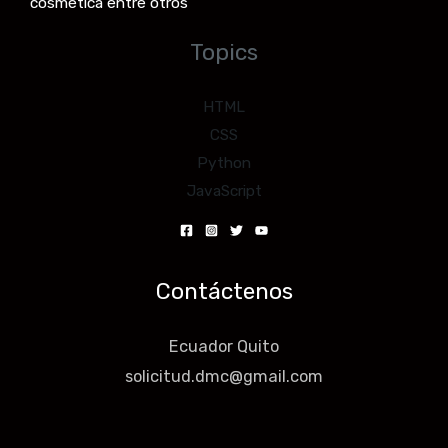
cosmética entre otros
Topics
HTML
CSS
Python
JavaScript
Contáctenos
Ecuador Quito
solicitud.dmc@gmail.com