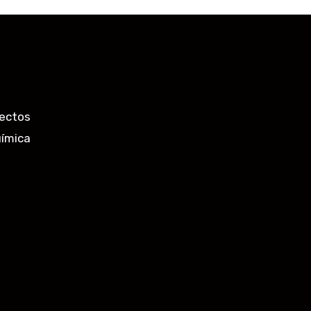
ectos
uímica