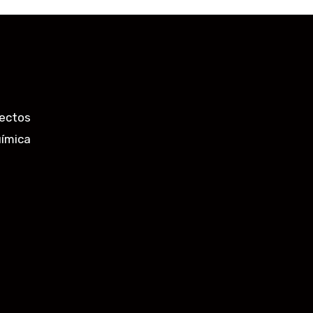
ectos
uímica