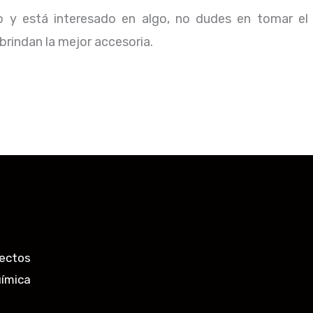
io y está interesado en algo, no dudes en tomar el
rindan la mejor accesoria.
ectos
uímica