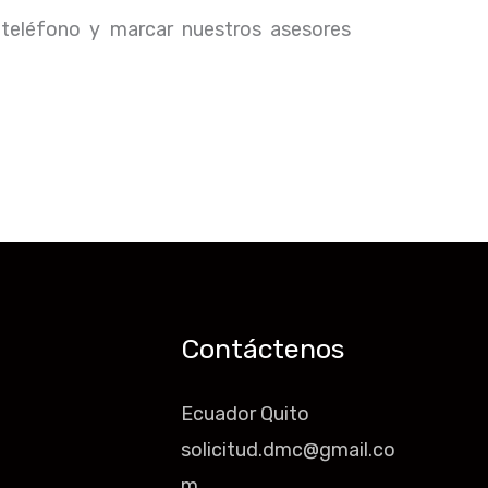
 teléfono y marcar nuestros asesores
Contáctenos
Ecuador Quito
solicitud.dmc@gmail.co
m