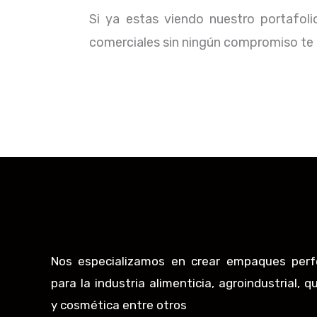
Si ya estas viendo nuestro portafol
comerciales sin ningún compromiso te b
Nos especializamos en crear empaques perf
para la industria alimenticia, agroindustrial, q
y cosmética entre otros