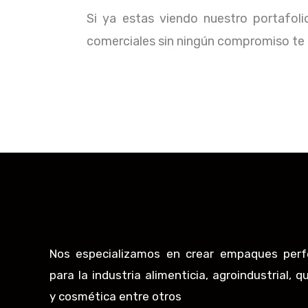
Si ya estas viendo nuestro portafol
comerciales sin ningún compromiso te b
Nos especializamos en crear empaques perf
para la industria alimenticia, agroindustrial, q
y cosmética entre otros