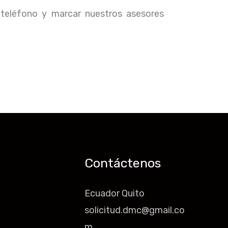
 teléfono y marcar nuestros asesores
Contáctenos
Ecuador Quito
solicitud.dmc@gmail.co
m