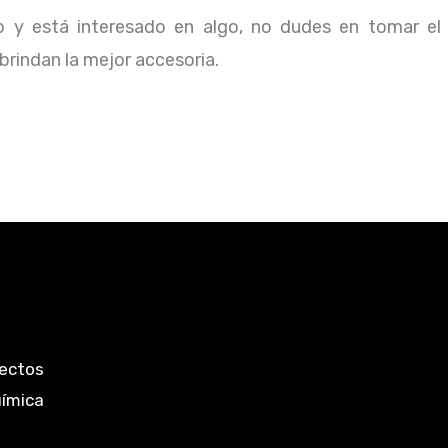
io y está interesado en algo, no dudes en tomar el
rindan la mejor accesoria.
ectos
uímica